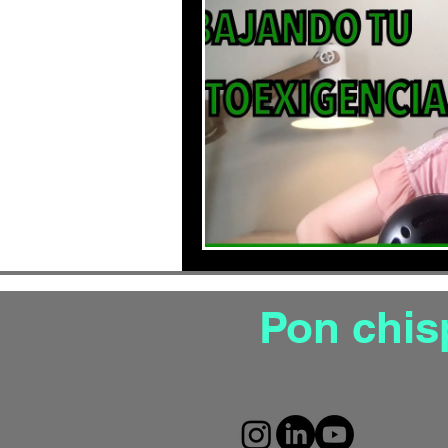
Productividad
Gesti
Mejora tu autoestima
Gestion de estrés aut
Pon chis