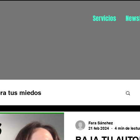
Servicios
Newsl
ra tus miedos
üística
Disfruta de tu trabajo
Fara Sánchez
21 feb 2024
4 min de lectu
BAJA TU AUTO