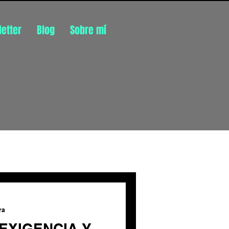
etter
Blog
Sobre mí
Inicia sesión/ Regístrate
ra
EXIGENCIA Y