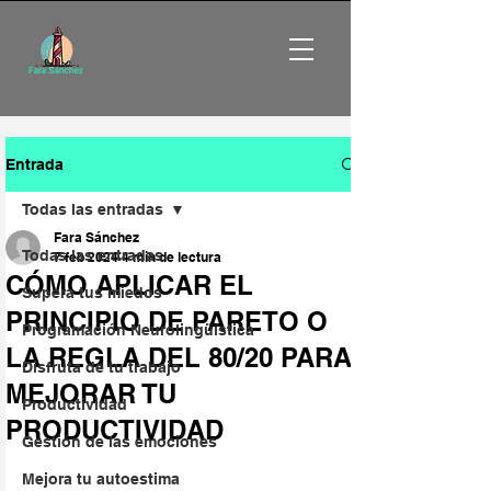
Entrada
Todas las entradas
Fara Sánchez
Todas las entradas
7 feb 2024
4 min de lectura
CÓMO APLICAR EL
Supera tus miedos
PRINCIPIO DE PARETO O
Programación Neurolingüística
LA REGLA DEL 80/20 PARA
Disfruta de tu trabajo
MEJORAR TU
Productividad
PRODUCTIVIDAD
Gestión de las emociones
Mejora tu autoestima