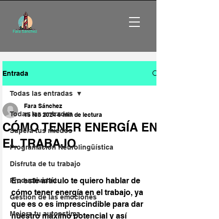
Entrada
Todas las entradas
Fara Sánchez
Todas las entradas
15 feb 2024
6 min de lectura
CÓMO TENER ENERGÍA EN
Supera tus miedos
EL TRABAJO
Programación Neurolingüística
Disfruta de tu trabajo
En este artículo te quiero hablar de 
Productividad
cómo tener energía en el trabajo, ya 
Gestión de las emociones
que es o es imprescindible para dar 
Mejora tu autoestima
nuestro máximo potencial y así 