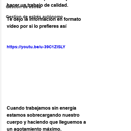
hacer un trabajo de calidad.
Gestión de estrés
Gestion de estrés autónomo
Te dejo la información en formato 
vídeo por si lo prefieres así
https://youtu.be/u-39C1ZISLY
Cuando trabajamos sin energía 
estamos sobrecargando nuestro 
cuerpo y haciendo que lleguemos a 
un agotamiento máximo.