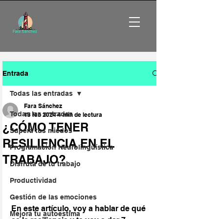
Entrada
Todas las entradas
Fara Sánchez
Todas las entradas
13 feb 2024
4 min de lectura
¿CÓMO TENER
Supera tus miedos
RESILIENCIA EN EL
Programación Neurolingüística
TRABAJO?
Disfruta de tu trabajo
Productividad
Gestión de las emociones
En este artículo, voy a hablar de qué 
Mejora tu autoestima