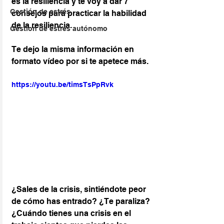
es la resiliencia y te voy a dar 7 
Gestión de estrés
consejos para practicar la habilidad 
de la resiliencia.
Gestion de estrés autónomo
Te dejo la misma información en 
formato vídeo por si te apetece más.
https://youtu.be/timsTsPpRvk
¿Sales de la crisis, sintiéndote peor 
de cómo has entrado? ¿Te paraliza?
¿Cuándo tienes una crisis en el 