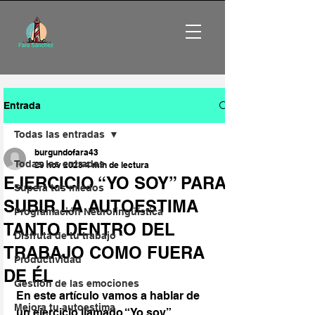
Entrada
Todas las entradas
burgundofara43
Todas las entradas
29 nov 2023
4 min de lectura
EJERCICIO “YO SOY” PARA
Supera tus miedos
SUBIR LA AUTOESTIMA
Programación Neurolingüística
TANTO DENTRO DEL
Disfruta de tu trabajo
TRABAJO COMO FUERA
Productividad
DE ÉL
Gestión de las emociones
En este artículo vamos a hablar de 
Mejora tu autoestima
un ejercicio llamado “Yo soy” . 