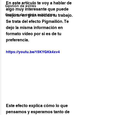
En este artículo te voy a hablar de 
Gestión de estrés
algo muy interesante que puede 
Gestion de estrés autónomo
mejorar en gran medida tu trabajo. 
Se trata del efecto Pigmailión. Te 
dejo la misma información en 
formato vídeo por si es de tu 
preferencia. 
https://youtu.be/15KYGKk4xv4
Este efecto explica cómo lo que 
pensamos y esperamos tanto de 