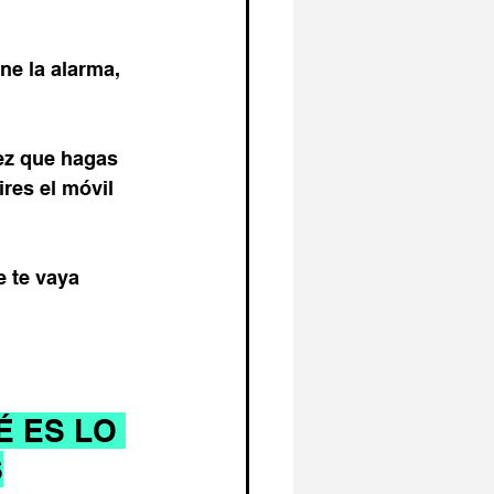
ne la alarma, 
ez que hagas 
res el móvil 
 te vaya 
 ES LO 
S