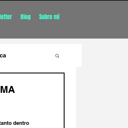
etter
Blog
Sobre mí
ica
IMA
ónomo
tanto dentro 