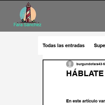
Todas las entradas
Supe
Disfruta de tu trabajo
burgundofara43
6
HÁBLATE 
Mejora tu autoestima
En este artículo va