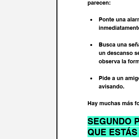
parecen:
Ponte una alar
inmediatamente
Busca una seña
un descanso sé
observa la form
Pide a un amig
avisando.
Hay muchas más for
SEGUNDO P
QUE ESTÁS