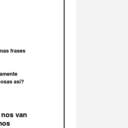
mas frases 
tamente 
cosas así?
 nos van 
mos 