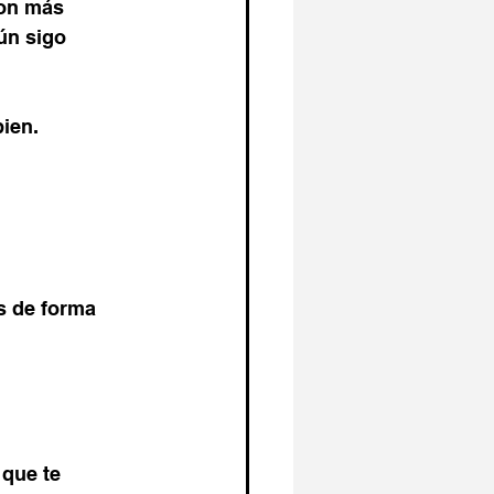
on más 
n sigo 
bien.
 de forma 
que te 