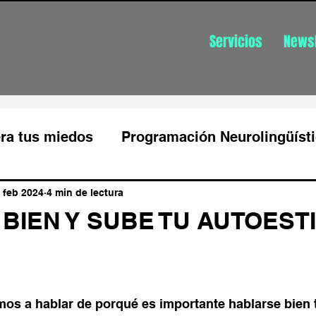
Servicios
Newsl
ra tus miedos
Programación Neurolingüíst
Productividad
Gestión de las emociones
 feb 2024
4 min de lectura
BIEN Y SUBE TU AUTOEST
Gestión de estrés
Gestion de estrés aut
mos a hablar de porqué es importante hablarse bien 