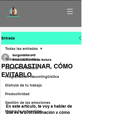
Entrada
Todas las entradas
burgundofara43
Todas las entradas
8 feb 2024
6 min de lectura
PROCRASTINAR, CÓMO
Supera tus miedos
EVITARLO
Programación Neurolingüística
Disfruta de tu trabajo
Productividad
Gestión de las emociones
En este artículo, te voy a hablar de 
Mejora tu autoestima
qué es la procrastinación y cómo 