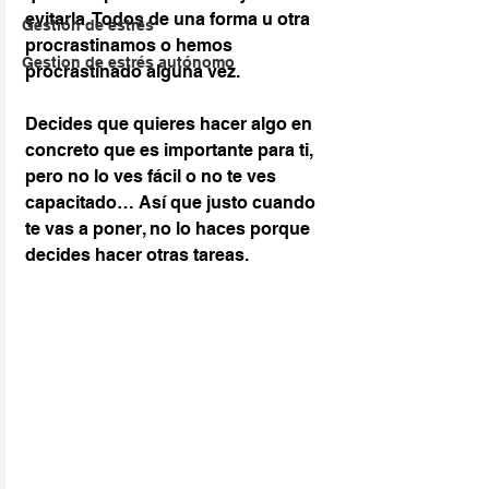
evitarla. Todos de una forma u otra 
Gestión de estrés
procrastinamos o hemos 
Gestion de estrés autónomo
procrastinado alguna vez.
Decides que quieres hacer algo en 
concreto que es importante para ti, 
pero no lo ves fácil o no te ves 
capacitado… Así que justo cuando 
te vas a poner, no lo haces porque 
decides hacer otras tareas.