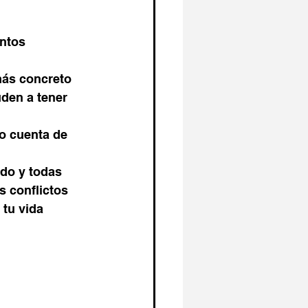
entos
más concreto
s conflictos