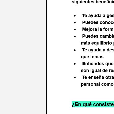
siguientes benefici
 Te ayuda a g
 Puedes conoce
 Mejora la for
 Puedes cambiar tus procesos de pensamiento por otros que te ayuden a tener  
más equilibrio 
 Te ayuda a descubrir los recursos que ya tienes y no te habías dado cuenta de 
que tenías
 Entiendes que cada persona tiene una forma distinta de ver el mundo y todas 
son igual de r
 Te enseña otras formas de pensar que son más eficaces tanto para tu vida 
personal como 
¿En qué consiste