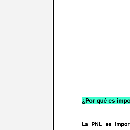
¿Por qué es impo
La PNL es import