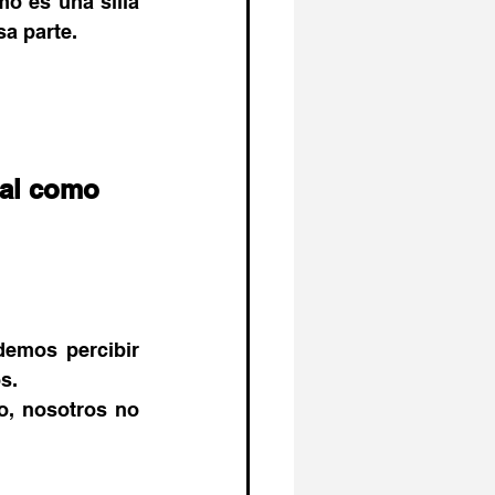
o es una silla 
sa parte.
tal como 
emos percibir 
s. 
, nosotros no 