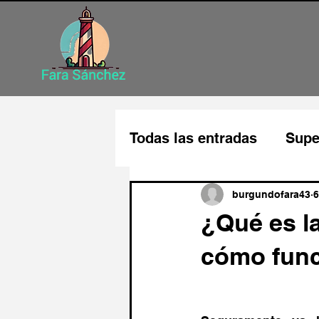
Todas las entradas
Supe
Disfruta de tu trabajo
burgundofara43
6
¿Qué es l
cómo fun
Mejora tu autoestima