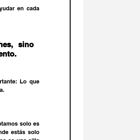
udar en cada 
es, sino 
ento.
tante: Lo que 
a.
ptamos solo es 
de estás solo 