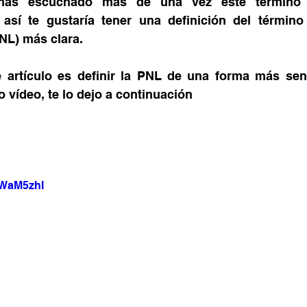
has escuchado más de una vez este término e
 así te gustaría tener una definición del término
NL) más clara.
e artículo es definir la PNL de una forma más senci
o vídeo, te lo dejo a continuación
zWaM5zhI