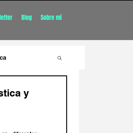
etter
Blog
Sobre mí
ica
tica y
ónomo