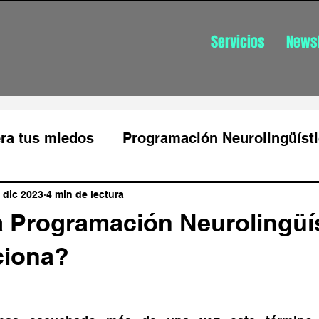
Servicios
Newsl
ra tus miedos
Programación Neurolingüíst
Productividad
Gestión de las emociones
 dic 2023
4 min de lectura
a Programación Neurolingüís
ciona?
Gestión de estrés
Gestion de estrés aut