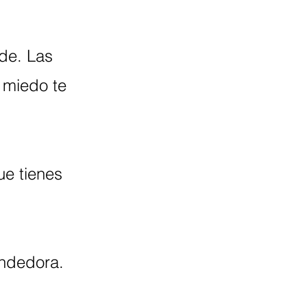
de. Las
l miedo te
ue tienes
ndedora.