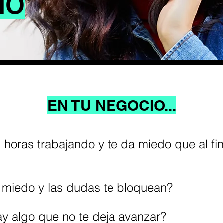
IO
EN TU NEGOCIO...
oras trabajando y te da miedo que al fina
l miedo y las dudas te
bloquean
?
ay algo que no te deja avanzar?