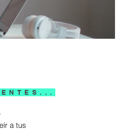
ENTES...
.
ír a tus