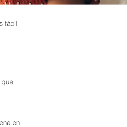
 fácil
a que
rena en