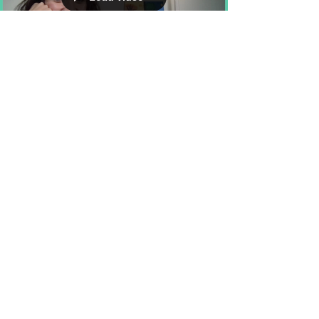
Load video
burgundofara43
29 jun 2025
4 min de lectura
AUTOCONFIANZA EN TU
EMPRENDIMIENTO
La autoconfianza es imprescindible
cuando tienes un negocio. Aprende tips
para tener más autoconfianza