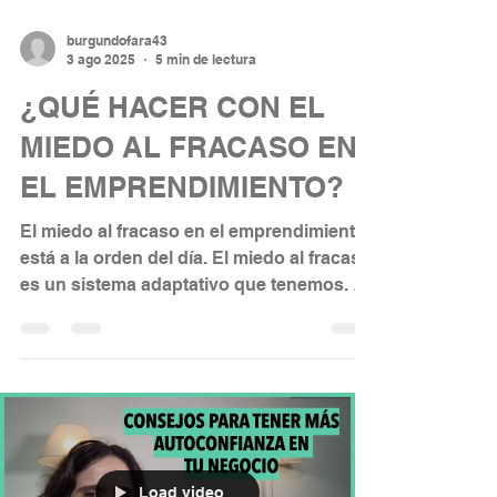
burgundofara43
3 ago 2025
5 min de lectura
¿QUÉ HACER CON EL
MIEDO AL FRACASO EN
EL EMPRENDIMIENTO?
El miedo al fracaso en el emprendimiento
está a la orden del día. El miedo al fracaso
es un sistema adaptativo que tenemos. El
problema es cuando nos paraliza y no
nos deja avanzar. Para gestionar el miedo
al fracaso: primero escucha qué es lo que
te quiere decir, segundo anliza los datos
que te ha dado y tercero crea un plan de
accíon.