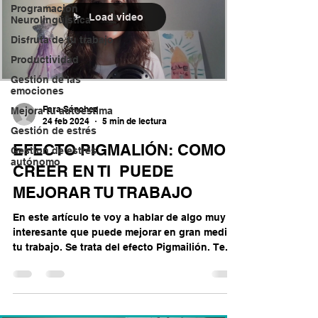
Programación
Load video
Neurolingüística
Disfruta de tu trabajo
Productividad
Gestión de las
emociones
Fara Sánchez
Mejora tu autoestima
24 feb 2024
5 min de lectura
Gestión de estrés
EFECTO PIGMALIÓN: COMO
Gestion de estrés
autónomo
CREER EN TI PUEDE
MEJORAR TU TRABAJO
En este artículo te voy a hablar de algo muy
interesante que puede mejorar en gran medida
tu trabajo. Se trata del efecto Pigmailión. Te...