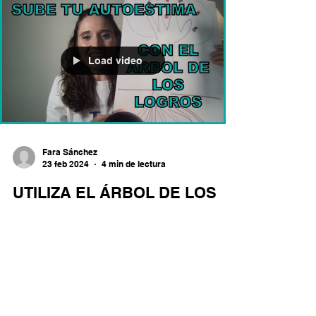
Load video
Fara Sánchez
23 feb 2024
4 min de lectura
UTILIZA EL ÁRBOL DE LOS
LOGROS PARA SUBIR TU
AUTOESTIMA
¿Sientes que tienes la autoestima más baja de
lo que te gustaría? ¿Te gustaría subir tu
autoestima y no sabes cómo hacerlo?
¿Quieres...