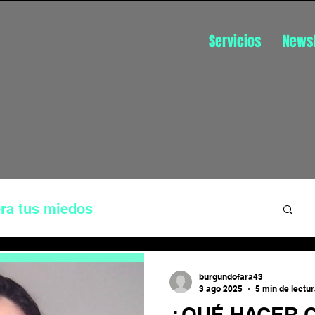
Servicios
Newsl
ra tus miedos
üística
Disfruta de tu trabajo
burgundofara43
3 ago 2025
5 min de lectu
¿QUÉ HACER 