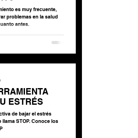
miento es muy frecuente,
ar problemas en la salud
cuanto antes.
a
ERRAMIENTA
TU ESTRÉS
iva de bajar el estrés
se llama STOP. Conoce los
OP