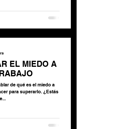
ura
R EL MIEDO A
TRABAJO
ablar de qué es el miedo a
acer para superarlo. ¿Estás
...