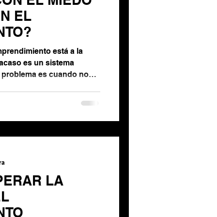
N EL
NTO?
mprendimiento está a la
fracaso es un sistema
l problema es cuando nos
zar. Para gestionar el
escucha qué es lo que te
a los datos que te ha dado
ccíon.
ra
PERAR LA
EL
NTO