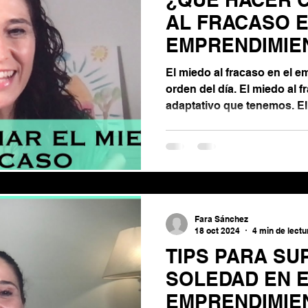
ón de las emociones
AL FRACASO E
EMPRENDIMIE
Gestión de estrés
El miedo al fracaso en el e
orden del día. El miedo al 
adaptativo que tenemos. E
ónomo
paraliza y no nos deja avan
miedo al fracaso: primero 
quiere decir, segundo anliz
y tercero crea un plan de a
Fara Sánchez
18 oct 2024
4 min de lectu
TIPS PARA SU
SOLEDAD EN 
EMPRENDIMIE