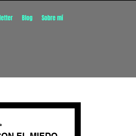
etter
Blog
Sobre mí
Inicia sesión/ Regístrate
ra
CON EL MIEDO