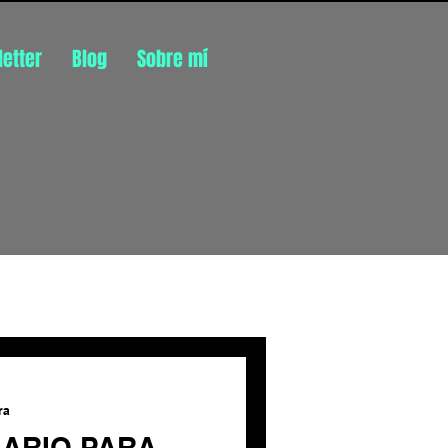
etter
Blog
Sobre mí
Inicia sesión/ Regístrate
ra
IARIO PARA