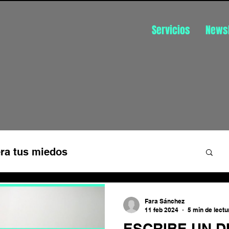
Servicios
Newsl
ra tus miedos
üística
Disfruta de tu trabajo
Fara Sánchez
11 feb 2024
5 min de lectu
ESCRIBE UN D