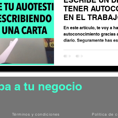
ón de las emociones
TENER AUTOC
EN EL TRABA
Gestión de estrés
En este artículo, te voy a 
autoconocimiento gracias a la técnica de escribir 
diario. Seguramente has es
ónomo
pa a tu negocio
Términos y condiciones
Política de 