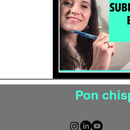
Productividad
Gesti
Mejora tu autoestima
Gestion de estrés aut
Pon chis