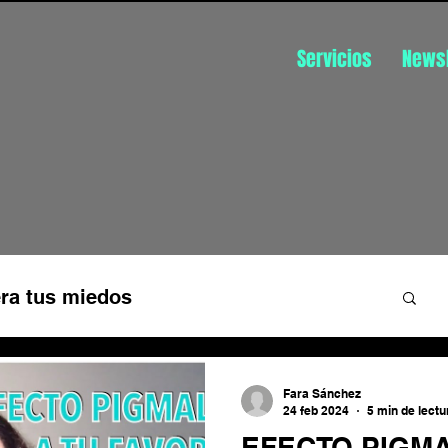
Servicios
Newsl
ra tus miedos
üística
Disfruta de tu trabajo
Fara Sánchez
24 feb 2024
5 min de lectu
EFECTO PIGM