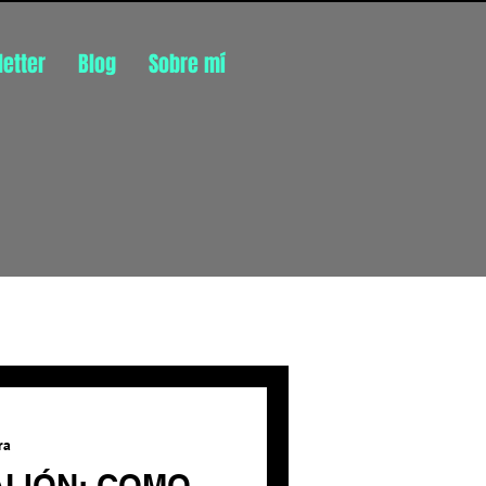
etter
Blog
Sobre mí
Inicia sesión/ Regístrate
ra
ALIÓN: COMO