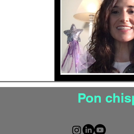
Productividad
Gesti
Mejora tu autoestima
Gestion de estrés aut
Pon chis