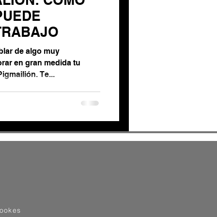
PUEDE
TRABAJO
ablar de algo muy
rar en gran medida tu
Pigmailión. Te...
cookes