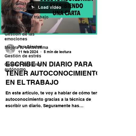
Programación
Load video
Neurolingüística
Disfruta de tu trabajo
Productividad
Gestión de las
emociones
Fara Sánchez
Mejora tu autoestima
11 feb 2024
5 min de lectura
Gestión de estrés
ESCRIBE UN DIARIO PARA
Gestion de estrés
autónomo
TENER AUTOCONOCIMIENTO
EN EL TRABAJO
En este artículo, te voy a hablar de cómo tener
autoconocimiento gracias a la técnica de
escribir un diario. Seguramente has
escuchado...