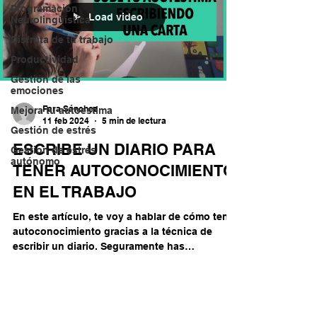
Programación
Load video
Neurolingüística
Disfruta de tu trabajo
Productividad
Gestión de las
emociones
Fara Sánchez
Mejora tu autoestima
11 feb 2024
5 min de lectura
Gestión de estrés
ESCRIBE UN DIARIO PARA
Gestion de estrés
autónomo
TENER AUTOCONOCIMIENTO
EN EL TRABAJO
En este artículo, te voy a hablar de cómo tener
autoconocimiento gracias a la técnica de
escribir un diario. Seguramente has
escuchado...