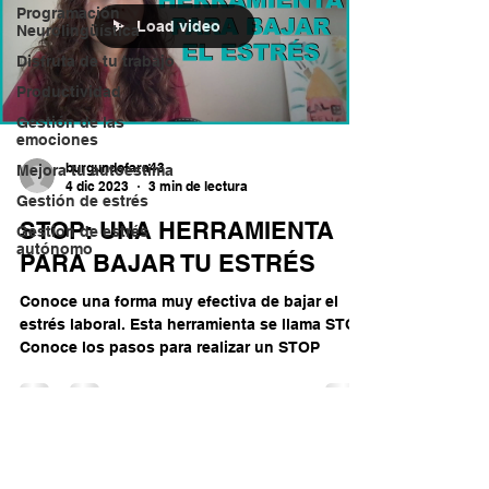
Programación
Load video
Neurolingüística
Disfruta de tu trabajo
Productividad
Gestión de las
emociones
burgundofara43
Mejora tu autoestima
4 dic 2023
3 min de lectura
Gestión de estrés
STOP: UNA HERRAMIENTA
Gestion de estrés
autónomo
PARA BAJAR TU ESTRÉS
Conoce una forma muy efectiva de bajar el
estrés laboral. Esta herramienta se llama STOP.
Conoce los pasos para realizar un STOP