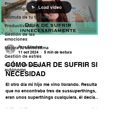
Programación
Load video
Neurolingüística
Disfruta de tu trabajo
Productividad
Gestión de las
emociones
Fara Sánchez
Mejora tu autoestima
11 oct 2024
5 min de lectura
Gestión de estrés
CÓMO DEJAR DE SUFRIR SIN
Gestion de estrés
autónomo
NECESIDAD
El otro día mi hijo me vino llorando. Resulta
que no encontraba tres de sussuperthings, no
eran unos superthings cualquiera, él decía
que...