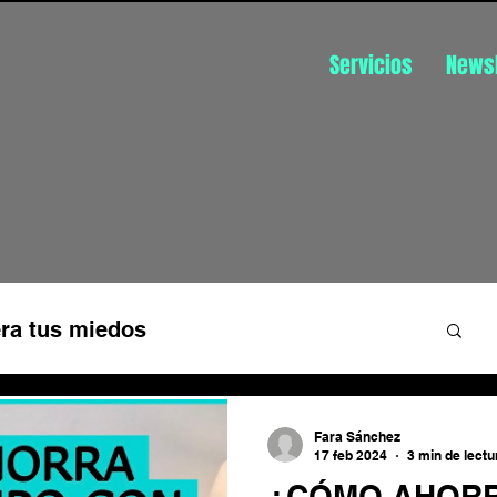
Servicios
Newsl
ra tus miedos
üística
Disfruta de tu trabajo
Fara Sánchez
17 feb 2024
3 min de lectu
¿CÓMO AHORR