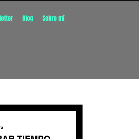
etter
Blog
Sobre mí
Inicia sesión/ Regístrate
ra
AR TIEMPO