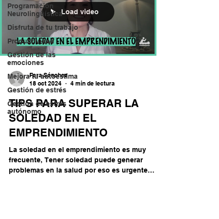
Programación
Load video
Neurolingüística
Disfruta de tu trabajo
Productividad
Gestión de las
emociones
Fara Sánchez
Mejora tu autoestima
18 oct 2024
4 min de lectura
Gestión de estrés
TIPS PARA SUPERAR LA
Gestion de estrés
autónomo
SOLEDAD EN EL
EMPRENDIMIENTO
La soledad en el emprendimiento es muy
frecuente, Tener soledad puede generar
problemas en la salud por eso es urgente
actuar cuanto antes.