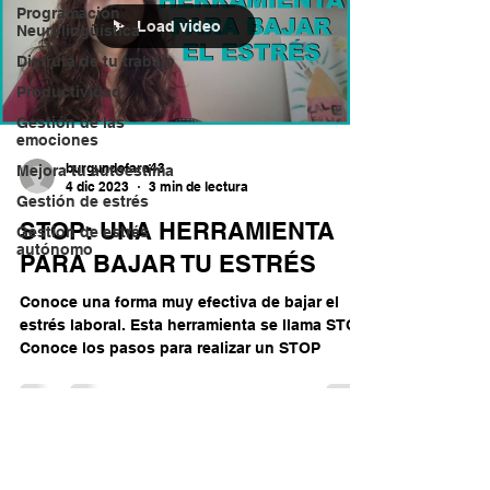
Programación
Load video
Neurolingüística
Disfruta de tu trabajo
Productividad
Gestión de las
emociones
burgundofara43
Mejora tu autoestima
4 dic 2023
3 min de lectura
Gestión de estrés
STOP: UNA HERRAMIENTA
Gestion de estrés
autónomo
PARA BAJAR TU ESTRÉS
Conoce una forma muy efectiva de bajar el
estrés laboral. Esta herramienta se llama STOP.
Conoce los pasos para realizar un STOP