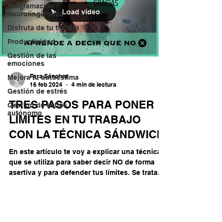
Programación
Load video
Neurolingüística
Disfruta de tu trabajo
Productividad
Gestión de las
emociones
Fara Sánchez
Mejora tu autoestima
16 feb 2024
4 min de lectura
Gestión de estrés
TRES PASOS PARA PONER
Gestion de estrés
autónomo
LÍMITES EN TU TRABAJO
CON LA TÉCNICA SÁNDWICH
En este artículo te voy a explicar una técnica
que se utiliza para saber decir NO de forma
asertiva y para defender tus límites. Se trata...