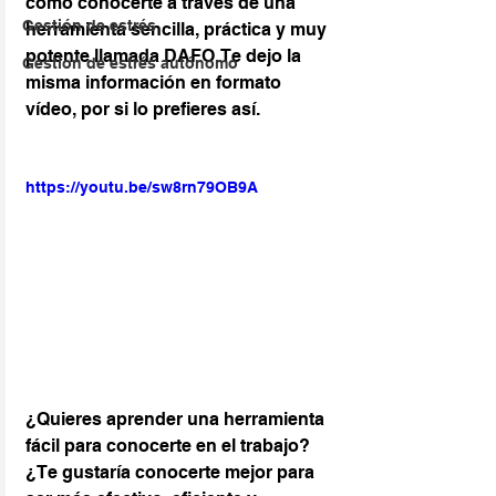
cómo conocerte a través de una 
Gestión de estrés
herramienta sencilla, práctica y muy 
potente llamada DAFO. Te dejo la 
Gestion de estrés autónomo
misma información en formato 
vídeo, por si lo prefieres así.
https://youtu.be/sw8rn79OB9A
¿Quieres aprender una herramienta 
fácil para conocerte en el trabajo?
¿Te gustaría conocerte mejor para 