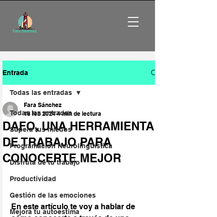
Entrada
Todas las entradas
Fara Sánchez
Todas las entradas
18 feb 2024
4 min de lectura
DAFO, UNA HERRAMIENTA
Supera tus miedos
DE TRABAJO PARA
Programación Neurolingüística
CONOCERTE MEJOR
Disfruta de tu trabajo
Productividad
Gestión de las emociones
En este artículo te voy a hablar de 
Mejora tu autoestima