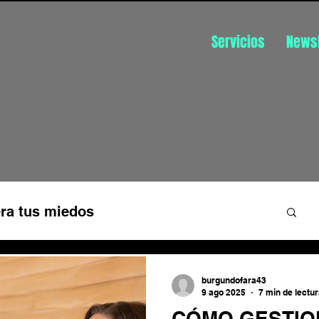
Servicios
Newsl
ra tus miedos
üística
Disfruta de tu trabajo
burgundofara43
9 ago 2025
7 min de lectu
CÓMO GESTIO