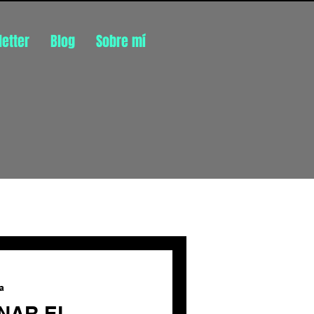
etter
Blog
Sobre mí
Inicia sesión/ Regístrate
ra
NAR EL