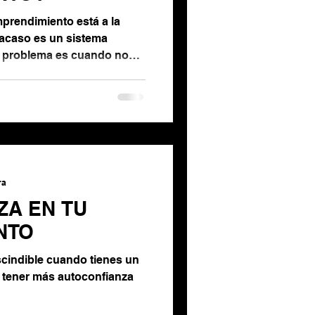
mprendimiento está a la
fracaso es un sistema
l problema es cuando nos
zar. Para gestionar el
escucha qué es lo que te
a los datos que te ha dado
ccíon.
ra
ZA EN TU
NTO
cindible cuando tienes un
 tener más autoconfianza