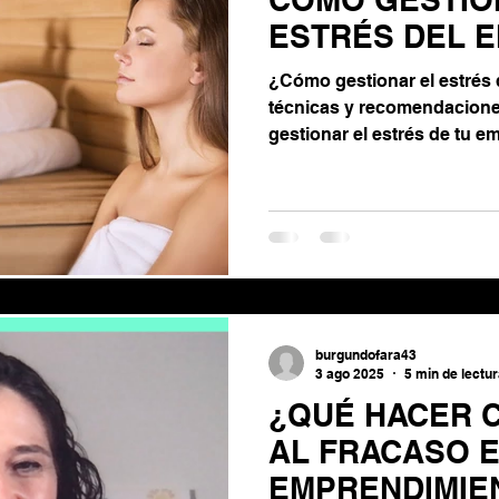
ón de las emociones
ESTRÉS DEL 
¿Cómo gestionar el estrés
Gestión de estrés
técnicas y recomendacione
gestionar el estrés de tu e
ónomo
burgundofara43
3 ago 2025
5 min de lectu
¿QUÉ HACER 
AL FRACASO E
EMPRENDIMIE