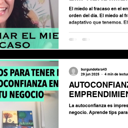
El miedo al fracaso en el e
orden del día. El miedo al 
adaptativo que tenemos. E
paraliza y no nos deja avan
miedo al fracaso: primero 
quiere decir, segundo anliz
y tercero crea un plan de a
burgundofara43
29 jun 2025
4 min de lectu
AUTOCONFIAN
EMPRENDIMIE
La autoconfianza es impres
negocio. Aprende tips para