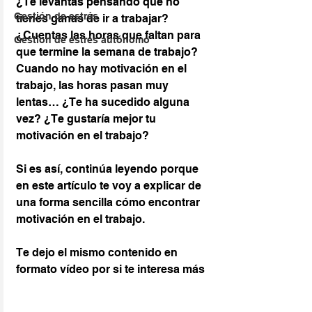
¿Te levantas pensando que no 
Gestión de estrés
tienes ganas de ir a trabajar? 
¿Cuentas las horas que faltan para 
Gestion de estrés autónomo
que termine la semana de trabajo?
Cuando no hay motivación en el 
trabajo, las horas pasan muy 
lentas… ¿Te ha sucedido alguna 
vez? ¿Te gustaría mejor tu 
motivación en el trabajo?
Si es así, continúa leyendo porque 
en este artículo te voy a explicar de 
una forma sencilla cómo encontrar 
motivación en el trabajo.
Te dejo el mismo contenido en 
formato vídeo por si te interesa más