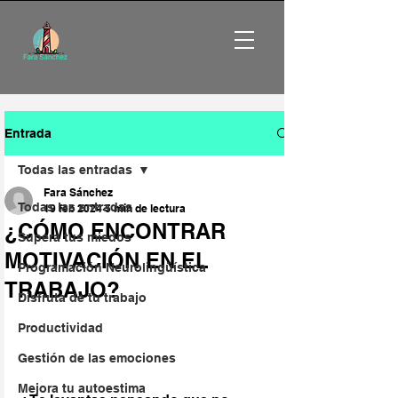
Entrada
Todas las entradas
Fara Sánchez
Todas las entradas
19 feb 2024
5 min de lectura
¿CÓMO ENCONTRAR
Supera tus miedos
MOTIVACIÓN EN EL
Programación Neurolingüística
TRABAJO?
Disfruta de tu trabajo
Productividad
Gestión de las emociones
Mejora tu autoestima