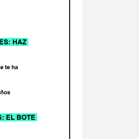
S: HAZ 
e te ha 
eños 
 EL BOTE 