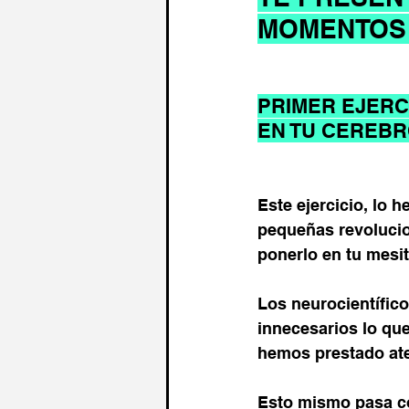
MOMENTOS 
PRIMER EJERC
EN TU CEREBR
Este ejercicio, lo h
pequeñas revolucio
ponerlo en tu mesi
Los neurocientífico
innecesarios lo que
hemos prestado ate
Esto mismo pasa co