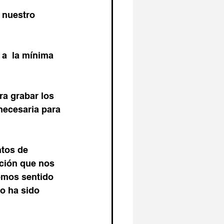
 nuestro 
 a  la mínima 
ra grabar los 
necesaria para 
tos de 
ción que nos 
emos sentido 
o ha sido 