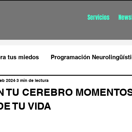
Servicios
Newsl
ra tus miedos
Programación Neurolingüíst
Productividad
Gestión de las emociones
feb 2024
3 min de lectura
N TU CEREBRO MOMENTO
DE TU VIDA
Gestión de estrés
Gestion de estrés aut