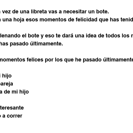
n vez de una libreta vas a necesitar un bote.
n una hoja esos momentos de felicidad que has tenid
llenando el bote y eso te dará una idea de todos lo
e has pasado últimamente.
omentos felices por los que he pasado últimament
 hijo
pareja
a de mi hijo
nteresante
o a correr