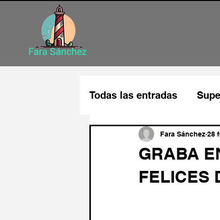
Todas las entradas
Supe
Disfruta de tu trabajo
Fara Sánchez
28 
GRABA E
FELICES 
Mejora tu autoestima