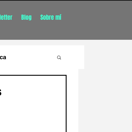
etter
Blog
Sobre mí
ica
S
ónomo