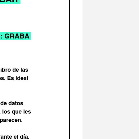
: GRABA 
ibro de las 
. Es ideal 
 de datos 
 los que les 
aparecen.
nte el día. 