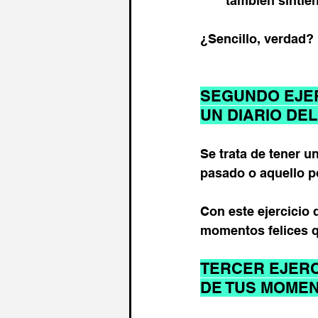
también sintié
¿Sencillo, verdad? 
SEGUNDO EJER
UN DIARIO DEL
Se trata de tener u
pasado o aquello po
Con este ejercicio
momentos felices q
TERCER EJERC
DE TUS MOMEN