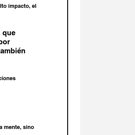
to impacto, el 
 que 
por 
también 
ciones 
a mente, sino 