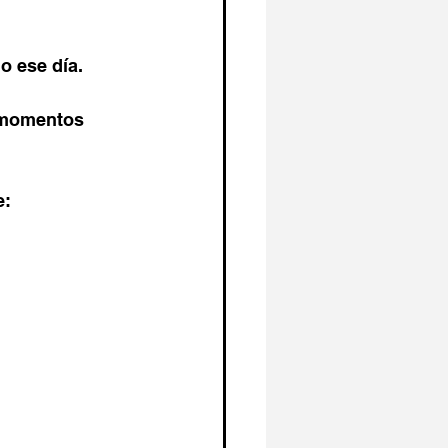
o ese día.
s momentos 
e: