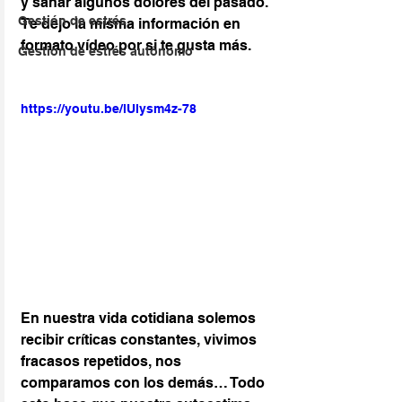
y sanar algunos dolores del pasado. 
Gestión de estrés
Te dejo la misma información en 
formato vídeo por si te gusta más.
Gestion de estrés autónomo
https://youtu.be/lUlysm4z-78
En nuestra vida cotidiana solemos 
recibir críticas constantes, vivimos 
fracasos repetidos, nos 
comparamos con los demás… Todo 